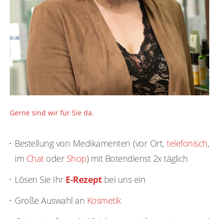
Gerne sind wir für Sie da.
Bestellung von Medikamenten (vor Ort,
telefonisch
,
im
Chat
oder
Shop
) mit Botendienst 2x täglich
Lösen Sie Ihr
E-Rezept
bei uns ein
Große Auswahl an
Kosmetik